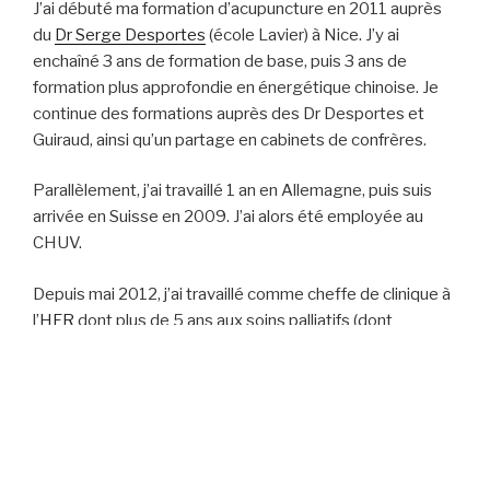
J’ai débuté ma formation d’acupuncture en 2011 auprès
du
Dr Serge Desportes
(école Lavier) à Nice. J’y ai
enchaîné 3 ans de formation de base, puis 3 ans de
formation plus approfondie en énergétique chinoise. Je
continue des formations auprès des Dr Desportes et
Guiraud, ainsi qu’un partage en cabinets de confrères.
Parallèlement, j’ai travaillé 1 an en Allemagne, puis suis
arrivée en Suisse en 2009. J’ai alors été employée au
CHUV.
Depuis mai 2012, j’ai travaillé comme cheffe de clinique à
l’
HFR
dont plus de 5 ans aux soins palliatifs (dont
Voltigo
). J’ai validé un diplôme d’études spécialisées en
soins palliatifs et ai créé une consultation d’acupuncture
dans l’unité de soins palliatifs de l’HFR.
J’ai pris la décision de me mettre à mon compte en 2019